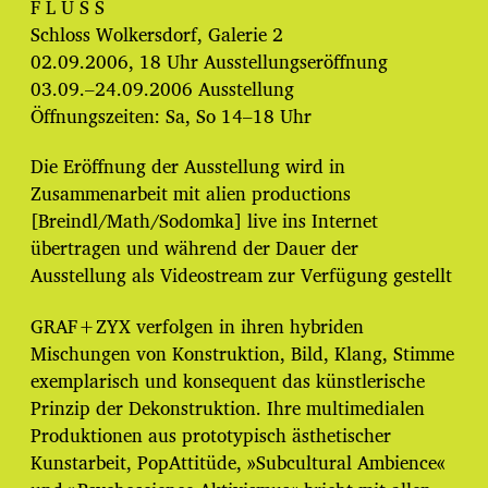
t
F L U S S
u
Schloss Wolkersdorf, Galerie 2
m
02.09.2006, 18 Uhr Ausstellungseröffnung
03.09.–24.09.2006 Ausstellung
Öffnungszeiten: Sa, So 14–18 Uhr
Die Eröffnung der Ausstellung wird in
Zusammenarbeit mit alien productions
[Breindl/Math/Sodomka] live ins Internet
übertragen und während der Dauer der
Ausstellung als Videostream zur Verfügung gestellt
GRAF+ZYX verfolgen in ihren hybriden
Mischungen von Konstruktion, Bild, Klang, Stimme
exemplarisch und konsequent das künstlerische
Prinzip der Dekonstruktion. Ihre multimedialen
Produktionen aus prototypisch ästhetischer
Kunstarbeit, Pop­Attitüde, »Subcultural Ambience«