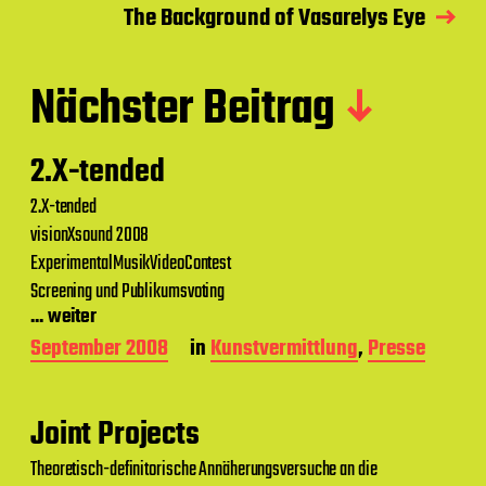
The Background of Vasarelys Eye
Nächster Beitrag
2.X-tended
2.X-tended
visionXsound 2008
ExperimentalMusikVideoContest
Screening und Publikumsvoting
... weiter
B
September 2008
in
Kunstvermittlung
,
Presse
e
i
t
Joint Projects
r
a
Theoretisch-definitorische Annäherungsversuche an die
g