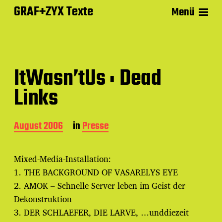
GRAF+ZYX Texte
Menü
ItWasn’tUs : Dead
Links
B
August 2006
in
Presse
e
i
t
Mixed-Media-Installation:
r
1. THE BACKGROUND OF VASARELYS EYE
a
g
2. AMOK – Schnelle Server leben im Geist der
s
Dekonstruktion
d
3. DER SCHLAEFER, DIE LARVE, …unddiezeit
a