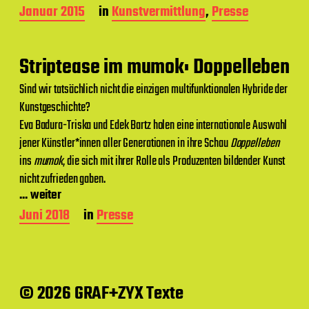
m
B
Januar 2015
in
Kunstvermittlung
,
Presse
e
i
t
Striptease im mumok: Doppelleben
r
a
Sind wir tatsächlich nicht die einzigen multifunktionalen Hybride der
g
Kunstgeschichte?
s
d
Eva Badura-Triska und Edek Bartz holen eine internationale Auswahl
a
jener Künstler*innen aller Generationen in ihre Schau
Doppelleben
t
ins
mumok
, die sich mit ihrer Rolle als Produzenten bildender Kunst
u
m
nicht zufrieden gaben.
... weiter
B
Juni 2018
in
Presse
e
i
t
r
a
© 2026 GRAF+ZYX Texte
g