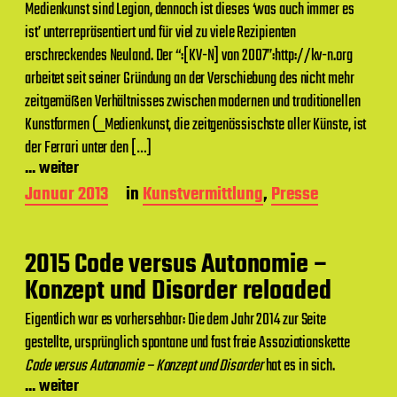
Medienkunst sind Legion, dennoch ist dieses ‘was auch immer es
s
d
ist’ unterrepräsentiert und für viel zu viele Rezipienten
a
erschreckendes Neuland. Der “:[KV-N] von 2007”:http://kv-n.org
t
arbeitet seit seiner Gründung an der Verschiebung des nicht mehr
u
m
zeitgemäßen Verhältnisses zwischen modernen und traditionellen
Kunstformen (_Medienkunst, die zeitgenössischste aller Künste, ist
der Ferrari unter den […]
... weiter
B
Januar 2013
in
Kunstvermittlung
,
Presse
e
i
t
2015 Code versus Autonomie –
r
a
Konzept und Disorder reloaded
g
s
Eigentlich war es vorhersehbar: Die dem Jahr 2014 zur Seite
d
gestellte, ursprünglich spontane und fast freie Assoziationskette
a
Code versus Autonomie – Konzept und Disorder
hat es in sich.
t
... weiter
u