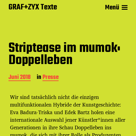
GRAF+ZYX Texte
Menü
Striptease im mumok:
Doppelleben
B
Juni 2018
in
Presse
e
i
t
Wir sind tatsächlich nicht die einzigen
r
multifunktionalen Hybride der Kunstgeschichte:
a
Eva Badura-Triska und Edek Bartz holen eine
g
s
internationale Auswahl jener Künstler*innen aller
d
Generationen in ihre Schau Doppelleben ins
a
mumok, die sich mit ihrer Rolle als Produzenten