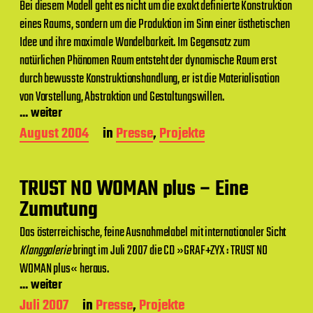
Bei diesem Modell geht es nicht um die exakt definierte Konstruktion
eines Raums, sondern um die Produktion im Sinn einer ästhetischen
Idee und ihre maximale Wandelbarkeit. Im Gegensatz zum
natürlichen Phänomen Raum entsteht der dynamische Raum erst
durch bewusste Konstruktionshandlung, er ist die Materialisation
von Vorstellung, Abstraktion und Gestaltungswillen.
... weiter
B
August 2004
in
Presse
,
Projekte
e
i
t
TRUST NO WOMAN plus – Eine
r
a
Zumutung
g
s
Das österreichische, feine Ausnahmelabel mit internationaler Sicht
d
Klanggalerie
bringt im Juli 2007 die CD »GRAF+ZYX : TRUST NO
a
WOMAN plus« heraus.
t
... weiter
u
m
B
Juli 2007
in
Presse
,
Projekte