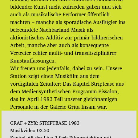
t
bildender Kunst nicht zufrieden gaben und sich
u
m
auch als musikalische Performer öffentlich
machten – manche als sporadische Ausflügler ins
befreundete Nachbarland Musik als
aktionistisches Additiv zur primär bildnerischen
Arbeit, manche aber auch als konsequente
Vertreter echter multi- und transdisziplinärer
Kunstauffassungen.
Wir freuen uns jedenfalls, dabei zu sein. Unsere
Station zeigt einen Musikfilm aus dem
vordigitalen Zeitalter: Das Kapitel Striptease aus
dem Mediensynthetischen Programm Eissalon,
das im April 1983 Teil unserer gleichnamigen
Personale in der Galerie Grita Insam war.
GRAF+ZYX: STRIPTEASE 1983
Musikvideo 02:50
Kapitel #5 der Live-3-fach-Filmprojektion mit