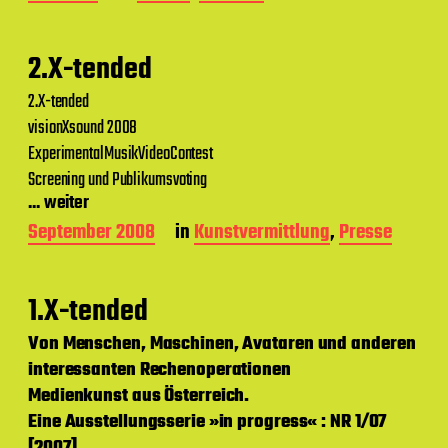
e
i
t
2.X-tended
r
a
2.X-tended
g
visionXsound 2008
s
d
ExperimentalMusikVideoContest
a
Screening und Publikumsvoting
t
... weiter
u
m
B
September 2008
in
Kunstvermittlung
,
Presse
e
i
t
1.X-tended
r
a
Von Menschen, Maschinen, Avataren und anderen
g
interessanten Rechenoperationen
s
d
Medienkunst aus Österreich.
a
Eine Ausstellungsserie »in progress« : NR 1/07
t