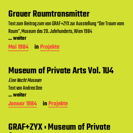
i
t
Grauer Raumtransmitter
r
a
Text zum Beitrag zum von GRAF+ZYX zur Ausstellung “Der Traum vom
g
Raum”, Museum des 20. Jahrhunderts, Wien 1984
s
d
... weiter
a
B
Mai 1984
in
Projekte
t
e
u
i
m
t
Museum of Private Arts Vol. 1U4
r
a
Eine Nacht Museum
g
Text von Andrea Dee
s
d
... weiter
a
B
Januar 1984
in
Projekte
t
e
u
i
m
t
GRAF+ZYX : Museum of Private
r