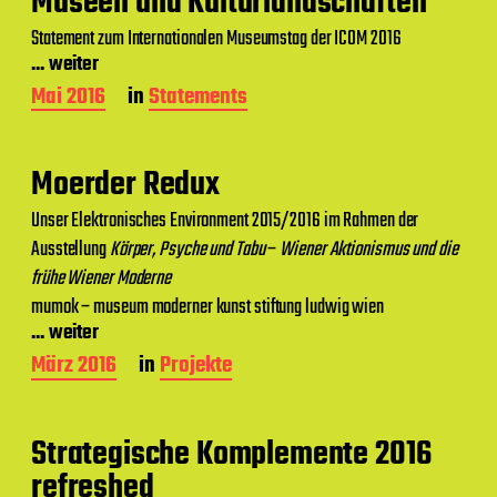
Museen und Kulturlandschaften
r
a
Statement zum Internationalen Museumstag der ICOM 2016
g
... weiter
s
d
B
Mai 2016
in
Statements
a
e
t
i
u
t
Moerder Redux
m
r
a
Unser Elektronisches Environment 2015/2016 im Rahmen der
g
Ausstellung
Körper, Psyche und Tabu
–
Wiener Aktionismus und die
s
d
frühe Wiener Moderne
a
mumok – museum moderner kunst stiftung ludwig wien
t
... weiter
u
m
B
März 2016
in
Projekte
e
i
t
Strategische Komplemente 2016
r
a
refreshed