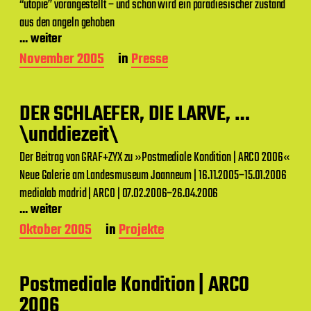
“utopie” vorangestellt – und schon wird ein paradiesischer zustand
t
u
aus den angeln gehoben
m
... weiter
B
November 2005
in
Presse
e
i
t
DER SCHLAEFER, DIE LARVE, …
r
a
\unddiezeit\
g
s
Der Beitrag von GRAF+ZYX zu »Postmediale Kondition | ARCO 2006«
d
Neue Galerie am Landesmuseum Joanneum | 16.11.2005–15.01.2006
a
medialab madrid | ARCO | 07.02.2006–26.04.2006
t
... weiter
u
m
B
Oktober 2005
in
Projekte
e
i
t
Postmediale Kondition | ARCO
r
a
2006