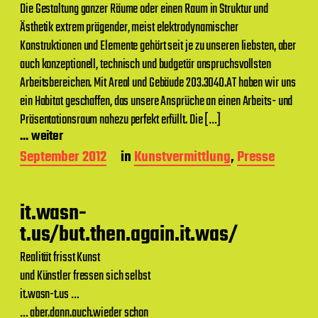
a
Die Gestaltung ganzer Räume oder einen Raum in Struktur und
g
Ästhetik extrem prägender, meist elektrodynamischer
s
d
Konstruktionen und Elemente gehört seit je zu unseren liebsten, aber
a
auch konzeptionell, technisch und budgetär anspruchsvollsten
t
Arbeitsbereichen. Mit Areal und Gebäude 203.3040.AT haben wir uns
u
m
ein Habitat geschaffen, das unsere Ansprüche an einen Arbeits- und
Präsentationsraum nahezu perfekt erfüllt. Die […]
... weiter
B
September 2012
in
Kunstvermittlung
,
Presse
e
i
t
it.wasn-
r
a
t.us/but.then.again.it.was/
g
s
Realität frisst Kunst
d
und Künstler fressen sich selbst
a
it.wasn-t.us …
t
u
… aber.dann.auch.wieder schon