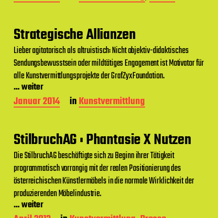
e
i
t
Strategische Allianzen
r
a
Lieber agitatorisch als altruistisch: Nicht objektiv-didaktisches
g
Sendungsbewusstsein oder mildtätiges Engagement ist Motivator für
s
d
alle Kunstvermittlungsprojekte der GrafZyxFoundation.
a
... weiter
t
B
Januar 2014
in
Kunstvermittlung
u
e
m
i
t
StilbruchAG : Phantasie X Nutzen
r
a
Die StilbruchAG beschäftigte sich zu Beginn ihrer Tätigkeit
g
programmatisch vorrangig mit der realen Positionierung des
s
d
österreichischen Künstlermöbels in die normale Wirklichkeit der
a
produzierenden Möbelindustrie.
t
... weiter
u