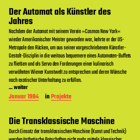
t
Der Automat als Künstler des
r
a
Jahres
g
s
Nachdem der Automat mit seinem Verein »Cosmos New York«
d
wieder Amerikanischer Meister geworden war, kehrte er der US-
a
Metropole den Rücken, um aus seiner vorgeschriebenen Künstler-
t
u
Gestalt-Disziplin in die weitaus bequemere eines Automaten-Buffets
m
zu fließen und als Servo den Forderungen einer kulinarisch
verwöhnten Wiener Kunstwelt zu entsprechen und deren Wünsche
nach exotischer Unterhaltung zu erfüllen.
... weiter
B
Januar 1984
in
Projekte
e
i
t
Die Transklassische Maschine
r
a
Durch Einsatz der transklassischen Maschine (Kunst und Technik)
g
werden ästhetische Botschaften nicht mehr mittels klassischer