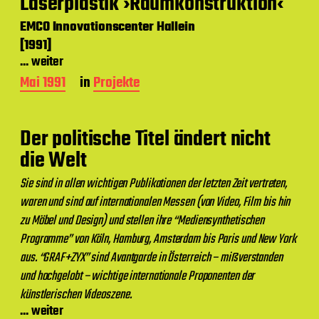
Laserplastik ›Raumkonstruktion‹
r
a
EMCO Innovationscenter Hallein
g
[1991]
s
d
... weiter
a
B
Mai 1991
in
Projekte
t
e
u
i
m
t
Der politische Titel ändert nicht
r
a
die Welt
g
s
Sie sind in allen wichtigen Publikationen der letzten Zeit vertreten,
d
waren und sind auf internationalen Messen (von Video, Film bis hin
a
zu Möbel und Design) und stellen ihre “Mediensynthetischen
t
u
Programme” von Köln, Hamburg, Amsterdam bis Paris und New York
m
aus. “GRAF+ZYX” sind Avantgarde in Österreich – mißverstanden
und hochgelobt – wichtige internationale Proponenten der
künstlerischen Videoszene.
... weiter