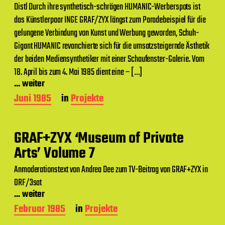
Distl Durch ihre synthetisch-schrägen HUMANIC-Werberspots ist
s
d
das Künstlerpaar INGE GRAF/ZYX längst zum Paradebeispiel für die
a
gelungene Verbindung von Kunst und Werbung geworden, Schuh-
t
Gigant HUMANIC revanchierte sich für die umsatzsteigernde Ästhetik
u
m
der beiden Mediensynthetiker mit einer Schaufenster-Galerie. Vom
18. April bis zum 4. Mai 1985 dient eine – […]
... weiter
B
Juni 1985
in
Projekte
e
i
t
GRAF+ZYX ‘Museum of Private
r
a
Arts’ Volume 7
g
s
Anmoderationstext von Andrea Dee zum TV-Beitrag von GRAF+ZYX in
d
ORF/3sat
a
... weiter
t
u
B
Februar 1985
in
Projekte
m
e