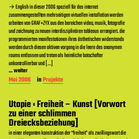
a
→ English in dieser 2006 speziell für das internet
g
zusammengestellten mehrseitigen virtuellen installation werden
s
d
arbeiten von GRAF+ZYX aus den bereichen video, musik, fotografie
a
und zeichnung zu neuen interdisziplinären tableaus arrangiert. die
t
programmierten manifestationen ihres ästhetischen widerstands
u
m
werden durch diesen aktiven vorgang in die leere des anonymen
raums entlassen und treten als heimliche botschafter
unkontrollierbar und […]
... weiter
B
Mai 2006
in
Projekte
e
i
t
Utopie : Freiheit – Kunst [Vorwort
r
a
zu einer schlimmen
g
Dreiecksbeziehung]
s
d
in einer eleganten konstruktion der “freiheit” als zwillingswort die
a