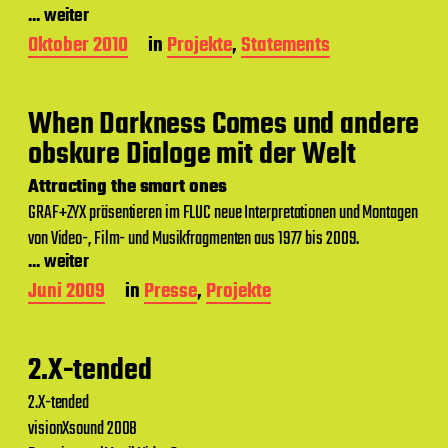
m
... weiter
B
Oktober 2010
in
Projekte
,
Statements
e
i
t
When Darkness Comes und andere
r
a
obskure Dialoge mit der Welt
g
s
Attracting the smart ones
d
GRAF+ZYX präsentieren im FLUC neue Interpretationen und Montagen
a
von Video-, Film- und Musikfragmenten aus 1977 bis 2009.
t
... weiter
u
m
B
Juni 2009
in
Presse
,
Projekte
e
i
t
2.X-tended
r
a
2.X-tended
g
visionXsound 2008
s