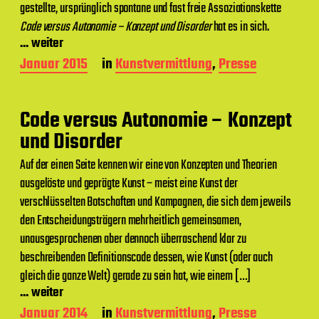
d
gestellte, ursprünglich spontane und fast freie Assoziationskette
a
Code versus Autonomie – Konzept und Disorder
hat es in sich.
t
... weiter
u
m
B
Januar 2015
in
Kunstvermittlung
,
Presse
e
i
t
Code versus Autonomie – Konzept
r
a
und Disorder
g
s
Auf der einen Seite kennen wir eine von Konzepten und Theorien
d
ausgelöste und geprägte Kunst – meist eine Kunst der
a
verschlüsselten Botschaften und Kampagnen, die sich dem jeweils
t
u
den Entscheidungsträgern mehrheitlich gemeinsamen,
m
unausgesprochenen aber dennoch überraschend klar zu
beschreibenden Definitionscode dessen, wie Kunst (oder auch
gleich die ganze Welt) gerade zu sein hat, wie einem […]
... weiter
B
Januar 2014
in
Kunstvermittlung
,
Presse