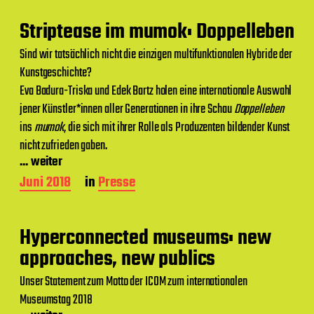
i
t
Striptease im mumok: Doppelleben
r
a
Sind wir tatsächlich nicht die einzigen multifunktionalen Hybride der
g
Kunstgeschichte?
s
d
Eva Badura-Triska und Edek Bartz holen eine internationale Auswahl
a
jener Künstler*innen aller Generationen in ihre Schau
Doppelleben
t
ins
mumok
, die sich mit ihrer Rolle als Produzenten bildender Kunst
u
m
nicht zufrieden gaben.
... weiter
B
Juni 2018
in
Presse
e
i
t
Hyperconnected museums: new
r
a
approaches, new publics
g
s
Unser Statement zum Motto der ICOM zum internationalen
d
Museumstag 2018
a