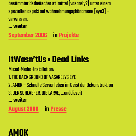
bestimmter ästhetischer stilmittel [vasarely2] unter einem
u
m
speziellen aspekt auf wahrnehmungsphänomene [eye3] –
verwiesen.
... weiter
B
September 2006
in
Projekte
e
i
t
ItWasn’tUs : Dead Links
r
a
Mixed-Media-Installation:
g
1. THE BACKGROUND OF VASARELYS EYE
s
d
2. AMOK – Schnelle Server leben im Geist der Dekonstruktion
a
3. DER SCHLAEFER, DIE LARVE, …unddiezeit
t
... weiter
u
m
B
August 2006
in
Presse
e
i
t
AMOK
r