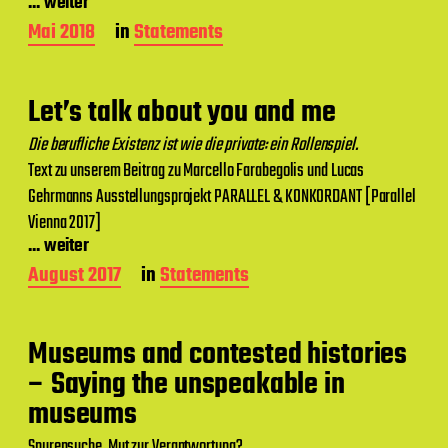
... weiter
t
u
B
Mai 2018
in
Statements
m
e
i
t
Let’s talk about you and me
r
a
Die berufliche Existenz ist wie die private: ein Rollenspiel.
g
Text zu unserem Beitrag zu Marcello Farabegolis und Lucas
s
d
Gehrmanns Ausstellungsprojekt PARALLEL & KONKORDANT [Parallel
a
Vienna 2017]
t
... weiter
u
m
B
August 2017
in
Statements
e
i
t
Museums and contested histories
r
a
– Saying the unspeakable in
g
museums
s
d
Spurensuche. Mut zur Verantwortung?