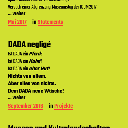
a
Versuch einer Abgrenzung. Museumstag der ICOM 2017
t
u
... weiter
m
B
Mai 2017
in
Statements
e
i
t
DADA negligé
r
a
Ist DADA ein
Pferd
?
g
Ist DADA ein
Huhn
?
s
d
Ist DADA ein
alter Hut
?
a
Nichts von allem.
t
Aber alles von nichts.
u
m
Dem DADA neue Wäsche!
... weiter
B
September 2016
in
Projekte
e
i
t