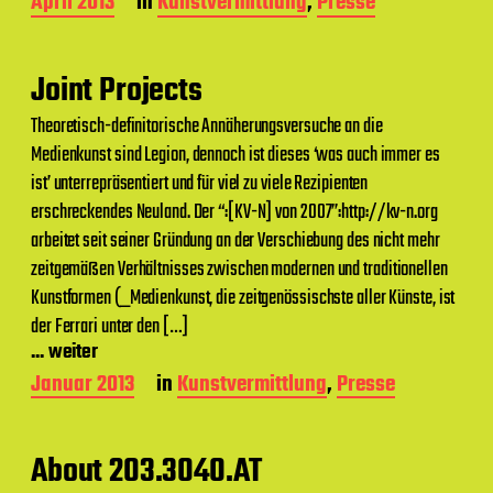
m
B
April 2013
in
Kunstvermittlung
,
Presse
e
i
t
Joint Projects
r
a
Theoretisch-definitorische Annäherungsversuche an die
g
Medienkunst sind Legion, dennoch ist dieses ‘was auch immer es
s
d
ist’ unterrepräsentiert und für viel zu viele Rezipienten
a
erschreckendes Neuland. Der “:[KV-N] von 2007”:http://kv-n.org
t
arbeitet seit seiner Gründung an der Verschiebung des nicht mehr
u
m
zeitgemäßen Verhältnisses zwischen modernen und traditionellen
Kunstformen (_Medienkunst, die zeitgenössischste aller Künste, ist
der Ferrari unter den […]
... weiter
B
Januar 2013
in
Kunstvermittlung
,
Presse
e
i
t
About 203.3040.AT
r