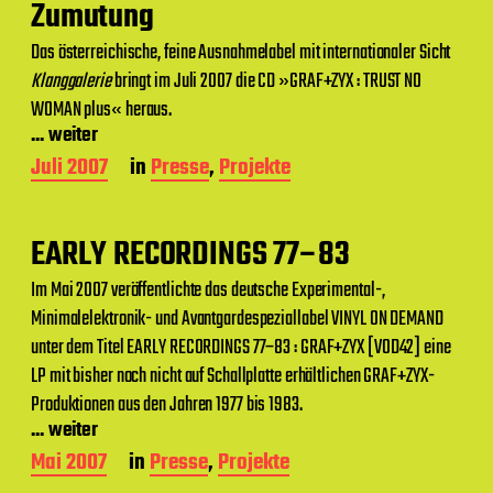
a
Zumutung
g
s
Das österreichische, feine Ausnahmelabel mit internationaler Sicht
d
Klanggalerie
bringt im Juli 2007 die CD »GRAF+ZYX : TRUST NO
a
WOMAN plus« heraus.
t
... weiter
u
m
B
Juli 2007
in
Presse
,
Projekte
e
i
t
EARLY RECORDINGS 77–83
r
a
Im Mai 2007 veröffentlichte das deutsche Experimental-,
g
Minimalelektronik- und Avantgardespeziallabel VINYL ON DEMAND
s
d
unter dem Titel EARLY RECORDINGS 77–83 : GRAF+ZYX [VOD42] eine
a
LP mit bisher noch nicht auf Schallplatte erhältlichen GRAF+ZYX-
t
Produktionen aus den Jahren 1977 bis 1983.
u
m
... weiter
B
Mai 2007
in
Presse
,
Projekte
e