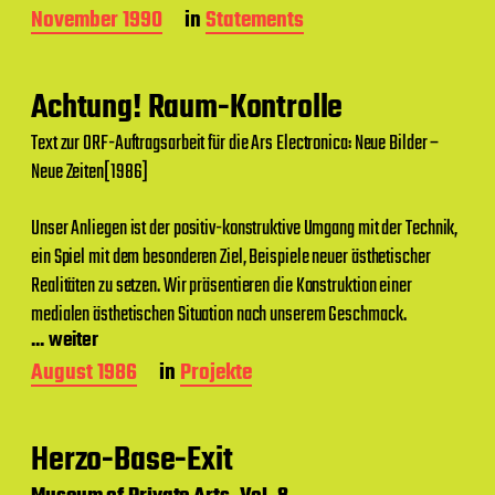
B
November 1990
in
Statements
e
i
t
Achtung! Raum-Kontrolle
r
a
Text zur ORF-Auftragsarbeit für die Ars Electronica: Neue Bilder –
g
Neue Zeiten[1986]
s
d
a
Unser Anliegen ist der positiv-konstruktive Umgang mit der Technik,
t
ein Spiel mit dem besonderen Ziel, Beispiele neuer ästhetischer
u
m
Realitäten zu setzen. Wir präsentieren die Konstruktion einer
medialen ästhetischen Situation nach unserem Geschmack.
... weiter
B
August 1986
in
Projekte
e
i
t
Herzo-Base-Exit
r
a