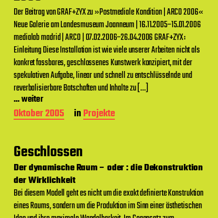
g
s
Der Beitrag von GRAF+ZYX zu »Postmediale Kondition | ARCO 2006«
d
Neue Galerie am Landesmuseum Joanneum | 16.11.2005–15.01.2006
a
medialab madrid | ARCO | 07.02.2006–26.04.2006 GRAF+ZYX :
t
u
Einleitung Diese Installation ist wie viele unserer Arbeiten nicht als
m
konkret fassbares, geschlossenes Kunstwerk konzipiert, mit der
spekulativen Aufgabe, linear und schnell zu entschlüsselnde und
reverbalisierbare Botschaften und Inhalte zu […]
... weiter
B
Oktober 2005
in
Projekte
e
i
t
Geschlossen
r
a
Der dynamische Raum – oder : die Dekonstruktion
g
der Wirklichkeit
s
d
Bei diesem Modell geht es nicht um die exakt definierte Konstruktion
a
eines Raums, sondern um die Produktion im Sinn einer ästhetischen
t