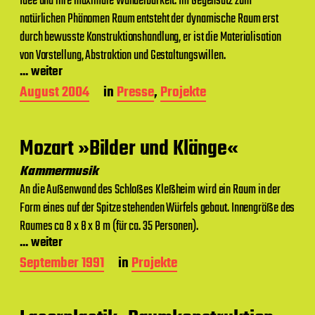
Idee und ihre maximale Wandelbarkeit. Im Gegensatz zum
u
m
natürlichen Phänomen Raum entsteht der dynamische Raum erst
durch bewusste Konstruktionshandlung, er ist die Materialisation
von Vorstellung, Abstraktion und Gestaltungswillen.
... weiter
B
August 2004
in
Presse
,
Projekte
e
i
t
Mozart »Bilder und Klänge«
r
a
Kammermusik
g
An die Außenwand des Schloßes Kleßheim wird ein Raum in der
s
d
Form eines auf der Spitze stehenden Würfels gebaut. Innengröße des
a
Raumes ca 8 x 8 x 8 m (für ca. 35 Personen).
t
... weiter
u
m
B
September 1991
in
Projekte
e
i
t