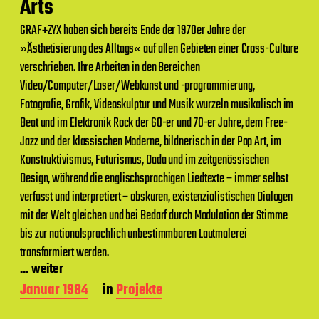
a
Arts
g
s
GRAF+ZYX haben sich bereits Ende der 1970er Jahre der
d
»Ästhetisierung des Alltags« auf allen Gebieten einer Cross-Culture
a
verschrieben. Ihre Arbeiten in den Bereichen
t
u
Video/Computer/Laser/Webkunst und -programmierung,
m
Fotografie, Grafik, Videoskulptur und Musik wurzeln musikalisch im
Beat und im Elektronik Rock der 60-er und 70-er Jahre, dem Free-
Jazz und der klassischen Moderne, bildnerisch in der Pop Art, im
Konstruktivismus, Futurismus, Dada und im zeitgenössischen
Design, während die englischsprachigen Liedtexte – immer selbst
verfasst und interpretiert – obskuren, existenzialistischen Dialogen
mit der Welt gleichen und bei Bedarf durch Modulation der Stimme
bis zur nationalsprachlich unbestimmbaren Lautmalerei
transformiert werden.
... weiter
B
Januar 1984
in
Projekte
e
i