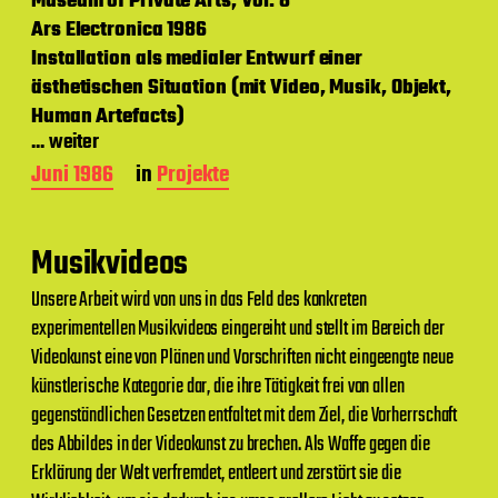
Museum of Private Arts, Vol. 8
g
Ars Electronica 1986
s
d
Installation als medialer Entwurf einer
a
ästhetischen Situation (mit Video, Musik, Objekt,
t
Human Artefacts)
u
m
... weiter
B
Juni 1986
in
Projekte
e
i
t
Musikvideos
r
a
Unsere Arbeit wird von uns in das Feld des konkreten
g
experimentellen Musikvideos eingereiht und stellt im Bereich der
s
d
Videokunst eine von Plänen und Vorschriften nicht eingeengte neue
a
künstlerische Kategorie dar, die ihre Tätigkeit frei von allen
t
gegenständlichen Gesetzen entfaltet mit dem Ziel, die Vorherrschaft
u
m
des Abbildes in der Videokunst zu brechen. Als Waffe gegen die
Erklärung der Welt verfremdet, entleert und zerstört sie die