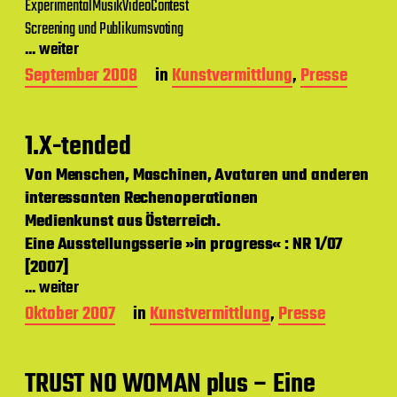
d
ExperimentalMusikVideoContest
a
Screening und Publikumsvoting
t
... weiter
u
m
B
September 2008
in
Kunstvermittlung
,
Presse
e
i
t
1.X-tended
r
a
Von Menschen, Maschinen, Avataren und anderen
g
interessanten Rechenoperationen
s
d
Medienkunst aus Österreich.
a
Eine Ausstellungsserie »in progress« : NR 1/07
t
[2007]
u
m
... weiter
B
Oktober 2007
in
Kunstvermittlung
,
Presse
e
i
t
TRUST NO WOMAN plus – Eine
r