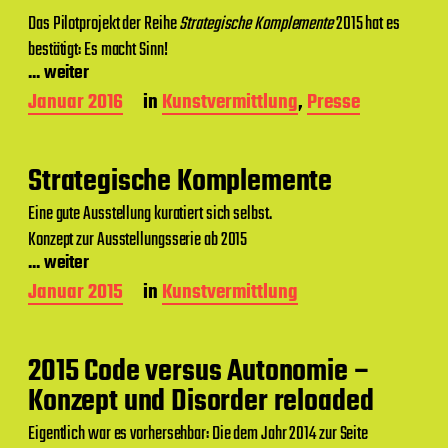
g
s
Das Pilotprojekt der Reihe
Strategische Komplemente
2015 hat es
d
bestätigt: Es macht Sinn!
a
... weiter
t
u
B
Januar 2016
in
Kunstvermittlung
,
Presse
m
e
i
t
Strategische Komplemente
r
a
Eine gute Ausstellung kuratiert sich selbst.
g
Konzept zur Ausstellungsserie ab 2015
s
d
... weiter
a
B
Januar 2015
in
Kunstvermittlung
t
e
u
i
m
t
2015 Code versus Autonomie –
r
a
Konzept und Disorder reloaded
g
s
Eigentlich war es vorhersehbar: Die dem Jahr 2014 zur Seite