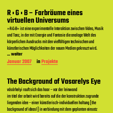
i
t
R : G : B – Farbräume eines
r
a
virtuellen Universums
g
s
»R:G:B« ist eine experimentelle Interaktion zwischen Video, Musik
d
und Tanz, in der mit Energie und Fantasie die analoge Welt des
a
körperlichen Ausdrucks mit den vielfältigen technischen und
t
u
künstlerischen Möglichkeiten der neuen Medien gekreuzt wird.
m
... weiter
B
Januar 2007
in
Projekte
e
i
t
The Background of Vasarelys Eye
r
a
vásárhelyi rauft sich das haar – vor der leinwand
g
im titel der arbeit wird bereits auf die der konstruktion zugrunde
s
d
liegenden idee – einer künstlerisch-individuellen haltung [the
a
background of ideas1] in verbindung mit dem geplanten einsatz
t