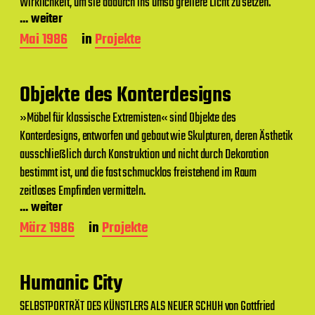
Wirklichkeit, um sie dadurch ins umso grellere Licht zu setzen.
... weiter
B
Mai 1986
in
Projekte
e
i
t
Objekte des Konterdesigns
r
a
»Möbel für klassische Extremisten« sind Objekte des
g
Konterdesigns, entworfen und gebaut wie Skulpturen, deren Ästhetik
s
d
ausschließlich durch Konstruktion und nicht durch Dekoration
a
bestimmt ist, und die fast schmucklos freistehend im Raum
t
zeitloses Empfinden vermitteln.
u
m
... weiter
B
März 1986
in
Projekte
e
i
t
Humanic City
r
a
SELBSTPORTRÄT DES KÜNSTLERS ALS NEUER SCHUH von Gottfried
g